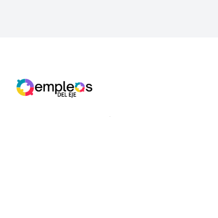
Somos la red de empleo más grande del eje cafetero
para la búsqueda de oportunidades laborales.
+57 312 689 0948
Recursos